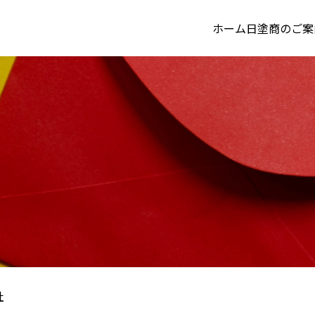
ホーム
日塗商のご案
社